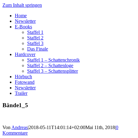
Zum Inhalt springen
Home
Newsletter
E-Books
Staffel 1
Staffel 2
Staffel 3
Das Finale
Hardcover
Staffel 1 – Schattenchronik
Staffel 2 – Schattenloge
Staffel 3 – Schattensplitter
Hörbuch
Fotowand
Newsletter
Trailer
Bände1_5
Von
Andreas
|
2018-05-11T14:01:14+02:00
Mai 11th, 2018
|
0
Kommentare