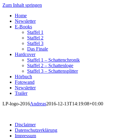
Zum Inhalt springen
Home
Newsletter
E-Books
Staffel 1
Staffel 2
Staffel 3
Das Finale
Hardcover
Staffel 1 – Schattenchronik
Staffel 2 – Schattenloge
Staffel 3 – Schattensplitter
Hörbuch
Fotowand
Newsletter
Trailer
LP-logo-2016
Andreas
2016-12-13T14:19:08+01:00
Disclaimer
Datenschutzerklärung
Impressum