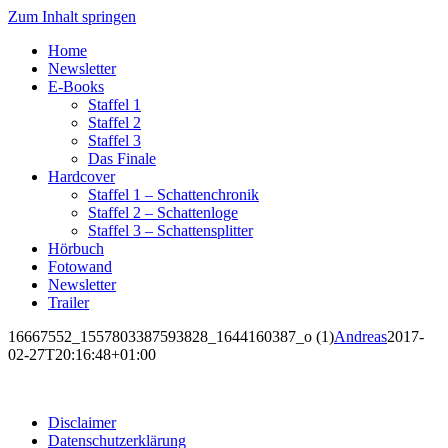
Zum Inhalt springen
Home
Newsletter
E-Books
Staffel 1
Staffel 2
Staffel 3
Das Finale
Hardcover
Staffel 1 – Schattenchronik
Staffel 2 – Schattenloge
Staffel 3 – Schattensplitter
Hörbuch
Fotowand
Newsletter
Trailer
16667552_1557803387593828_1644160387_o (1)
Andreas
2017-
02-27T20:16:48+01:00
Disclaimer
Datenschutzerklärung