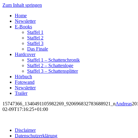
Zum Inhalt springen
Home
Newsletter
E-Books
Staffel 1
Staffel 2
Staffel 3
Das Finale
Hardcover
Staffel 1 – Schattenchronik
Staffel 2 – Schattenloge
Staffel 3 – Schattensplitter
Hörbuch
Fotowand
Newsletter
Trailer
15747366_1340491105982269_920696832783688921_n
Andreas
20
02-09T17:16:25+01:00
Disclaimer
Datenschutzerklärung