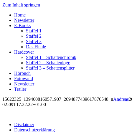
Zum Inhalt springen
Home
Newsletter
E-Books
Staffel 1
Staffel 2
Staffel 3
Das Finale
Hardcover
Staffel 1 – Schattenchronik
Staffel 2 – Schattenloge
Staffel 3 – Schattensplitter
Hörbuch
Fotowand
Newsletter
Trailer
15622325_1394608160571907_2694877439617876548_n
Andreas
2
02-09T17:22:22+01:00
Disclaimer
Datenschutzerklärung