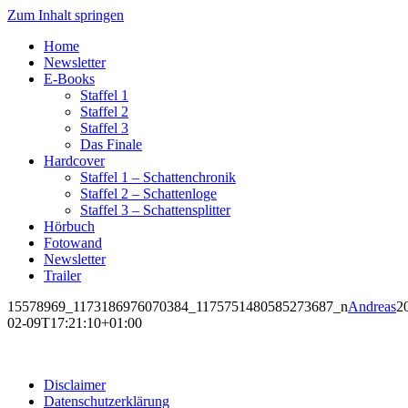
Zum Inhalt springen
Home
Newsletter
E-Books
Staffel 1
Staffel 2
Staffel 3
Das Finale
Hardcover
Staffel 1 – Schattenchronik
Staffel 2 – Schattenloge
Staffel 3 – Schattensplitter
Hörbuch
Fotowand
Newsletter
Trailer
15578969_1173186976070384_1175751480585273687_n
Andreas
2
02-09T17:21:10+01:00
Disclaimer
Datenschutzerklärung